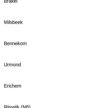
Brakel
Milsbeek
Bennekom
Urmond
Erichem
Rijswijk (NB)